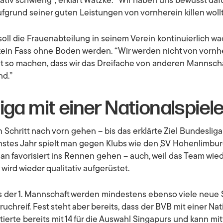
tiv schwierig”
, erklärt Watzke:
“Wir haben uns bewusst daf
ufgrund seiner guten Leistungen von vornherein killen woll
oll die Frauenabteilung in seinem Verein kontinuierlich w
l kein Fass ohne Boden werden.
“Wir werden nicht von vornh
ht so machen, dass wir das Dreifache von anderen Mannschaf
nd.”
iga mit einer Nationalspiele
en Schritt nach vorn gehen – bis das erklärte Ziel Bundesliga 
chstes Jahr spielt man gegen Klubs wie den
SV
Hohenlimburg
 an favorisiert ins Rennen gehen – auch, weil das Team wi
wird wieder qualitativ aufgerüstet.
 der 1. Mannschaft werden mindestens ebenso viele neue
pruchreif. Fest steht aber bereits, dass der BVB mit einer Na
ierte bereits mit 14 für die Auswahl Singapurs und kann mi