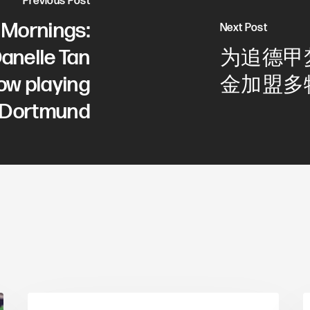
Previous Post
 Mornings:
Next Post
anelle Tan
为追德甲
ow playing
金加盟多
a Dortmund