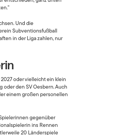
ür entschieden, ganz unten
ten.”
achsen. Und die
erein Subventionsfußball
ten in der Liga zahlen, nur
rin
2027 oder vielleicht ein klein
 oder den SV Oesbern. Auch
eder einem großen personellen
 Spielerinnen gegenüber
tionalspielerin ins Rennen
ttlerweile 20 Länderspiele