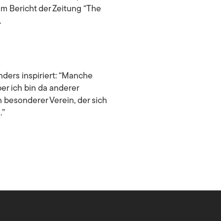
m Bericht der Zeitung “
The
.
ders inspiriert:
“Manche
er ich bin da anderer
n besonderer Verein, der sich
.”