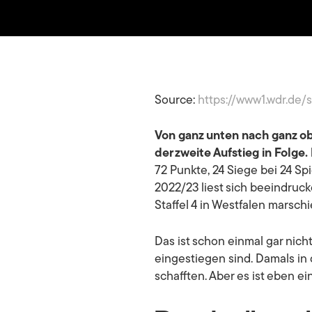
Source:
https://www1.wdr.de/
Von ganz unten nach ganz obe
Hit enter to search or ESC to close
der zweite Aufstieg in Folge. 
72 Punkte, 24 Siege bei 24 Spi
2022/23 liest sich beeindruc
Staffel 4 in Westfalen marschi
Das ist schon einmal gar nich
eingestiegen sind. Damals in 
schafften. Aber es ist eben e