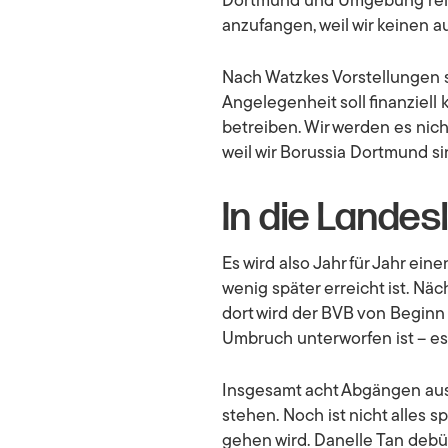
Dortmund und Umgebung rela
anzufangen, weil wir keinen a
Nach Watzkes Vorstellungen s
Angelegenheit soll finanziel
betreiben. Wir werden es nic
weil wir Borussia Dortmund si
In die Landesl
Es wird also Jahr für Jahr ein
wenig später erreicht ist. Nä
dort wird der BVB von Beginn
Umbruch unterworfen ist – es 
Insgesamt acht Abgängen aus
stehen. Noch ist nicht alles s
gehen wird. Danelle Tan debüt