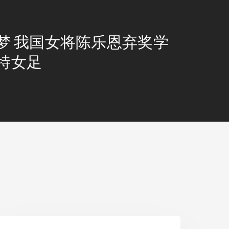
梦 我国女将陈乐恩弃奖学
特女足