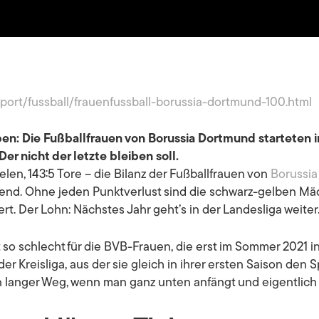
sport/fussball/frauenfussball-borussia-dortmund-100.html
n: Die Fußballfrauen von Borussia Dortmund starteten in 
Der nicht der letzte bleiben soll.
elen, 143:5 Tore – die Bilanz der Fußballfrauen von
Borussi
kend. Ohne jeden Punktverlust sind die schwarz-gelben Mäde
ert. Der Lohn: Nächstes Jahr geht’s in der Landesliga weiter. 
t so schlecht für die BVB-Frauen, die erst im Sommer 2021 
der Kreisliga, aus der sie gleich in ihrer ersten Saison den
in langer Weg, wenn man ganz unten anfängt und eigentlich 