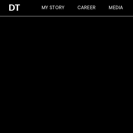
Skip
DT
MY STORY
CAREER
MEDIA
to
main
content
Article Mentions